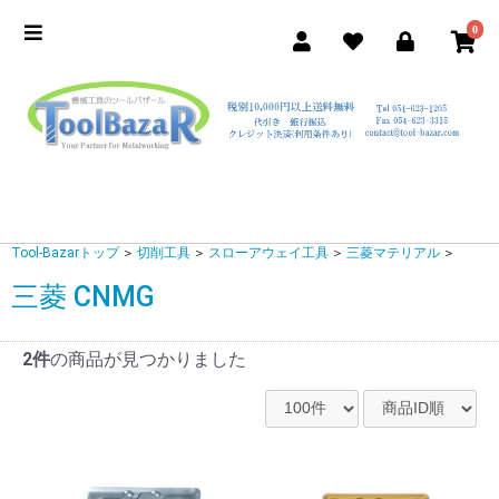
0
Tool-Bazarトップ
＞
切削工具
＞
スローアウェイ工具
＞
三菱マテリアル
＞
三菱 CNMG
2件
の商品が見つかりました