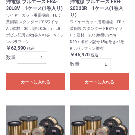
沖電線 フルエース FBA-
沖電線 フルエース FBH-
30L8V 1ケース(1巻入り)
20D20R 1ケース(1巻入
り)
ワイヤーカット用電極線 FB：
黄銅製 スタンダードBSワイヤ
ワイヤーカット用電極線 FB：
A：軟材 30：線径0.3mm L8：
黄銅製 スタンダードBSワイヤ
ボビン記号20kg巻き×1巻 V：ノ
H：硬材 20：線径0.2mm
ンパラフィン
D20：ボビン記号15kg巻き×1巻
￥62,590
税込
R：パラフィン塗布
￥46,970
税込
数量
数量
カートに入れる
カートに入れる