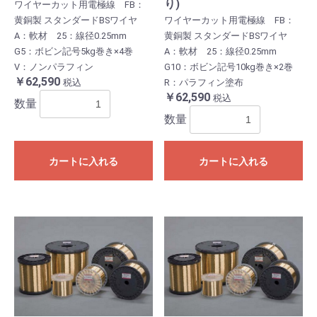
り)
ワイヤーカット用電極線 FB：
黄銅製 スタンダードBSワイヤ
ワイヤーカット用電極線 FB：
A：軟材 25：線径0.25mm
黄銅製 スタンダードBSワイヤ
G5：ボビン記号5kg巻き×4巻
A：軟材 25：線径0.25mm
V：ノンパラフィン
G10：ボビン記号10kg巻き×2巻
￥62,590
税込
R：パラフィン塗布
￥62,590
税込
数量
数量
カートに入れる
カートに入れる