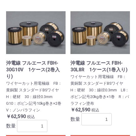
沖電線 フルエース FBH-
沖電線 フルエース FBH-
30G10V 1ケース(2巻入
30L8R 1ケース(1巻入り)
り)
ワイヤーカット用電極線 FB：
ワイヤーカット用電極線 FB：
黄銅製 スタンダードBSワイヤ
黄銅製 スタンダードBSワイヤ
H：硬材 30：線径0.3mm L8：
H：硬材 30：線径0.3mm
ボビン記号20kg巻き×1巻 R：パ
G10：ボビン記号10kg巻き×2巻
ラフィン塗布
￥62,590
V：ノンパラフィン
税込
￥62,590
税込
数量
数量