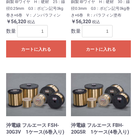
銅製 IBワイヤ H：硬材 25：線
銅製 IBワイヤ H：硬材 30：線
径0.25mm G3：ボビン記号3kg
径0.3mm G3：ボビン記号3kg巻
巻き×6巻 V：ノンパラフィン
き×6巻 R：パラフィン塗布
￥56,320
￥56,320
税込
税込
数量
数量
カートに入れる
カートに入れる
沖電線 フルエース FSH-
沖電線 フルエース FBH-
30G3V 1ケース(6巻入り)
20G5R 1ケース(4巻入り)