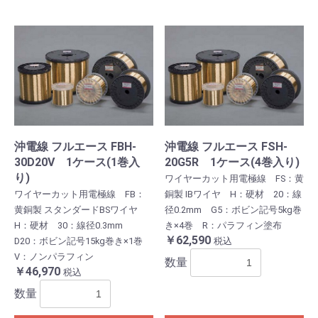
沖電線 フルエース FBH-
沖電線 フルエース FSH-
30D20V 1ケース(1巻入
20G5R 1ケース(4巻入り)
り)
ワイヤーカット用電極線 FS：黄
ワイヤーカット用電極線 FB：
銅製 IBワイヤ H：硬材 20：線
黄銅製 スタンダードBSワイヤ
径0.2mm G5：ボビン記号5kg巻
H：硬材 30：線径0.3mm
き×4巻 R：パラフィン塗布
￥62,590
D20：ボビン記号15kg巻き×1巻
税込
V：ノンパラフィン
数量
￥46,970
税込
数量