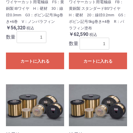
ワイヤーカット用電極線 FS：黄
ワイヤーカット用電極線 FB：
銅製 IBワイヤ H：硬材 30：線
黄銅製 スタンダードBSワイヤ
径0.3mm G3：ボビン記号3kg巻
H：硬材 20：線径0.2mm G5：
き×6巻 V：ノンパラフィン
ボビン記号5kg巻き×4巻 R：パ
￥56,320
税込
ラフィン塗布
￥62,590
税込
数量
数量
カートに入れる
カートに入れる