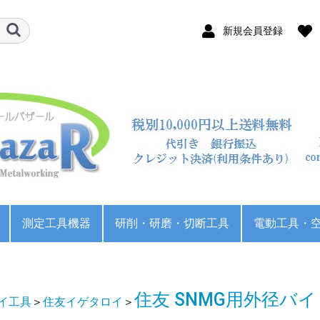
新規会員登録
測定工具機器
研削・研磨・切断工具
電動工具・
ビック
ゲタロイ
ロイ
工業
テリアル
スジー
NS)
ACHI)
テリアル
スジー
ACHI)
テリアル
ラルタップ
トタップ
タップ
ップ
ソー
ードカッター
カッター
ットカッター
カッター
ュラカッター
イス
キングリーマー
リーマー
リーマー
ノギス
マイクロメータ
シリンダーゲージ
ダイヤルゲージ
ハイトゲージ
栓ゲージ・リングゲー
ピンゲージ
ねじゲージ
デジタルスケール
大東 ミーリングチャ
日研 ミーリングチャ
BIG ミーリングチャッ
NTツール コレットホ
日研 スリムチャック
BIG ベビーチャック
YG-1 ERコレット
ドリルチャックアーバ
ドリルスリーブ
メタルソーアーバー
BIG KAISER CKボーリ
日研 ボーリングシス
パワーバイス
油圧バイス
マシンバイス
ベタバイス
パワーチャック
スクロールチャック
北川 硬爪
ギガ・セレクション
JBコーポレーション
Tナット(ジョーナッ
カブト工業
サンドビック CNMG
サンドビック DNMG
サンドビック SNMG
サンドビック TNMG
サンドビック VNMG
サンドビック WNMG
サンドビック CNMG
サンドビック TNMG
住友 CNMG
住友 DNMG
住友 SNMG
住友 TNMG
住友 VNMG
住友 CCMT
住友 CPMT
住友 DCMT
住友 TPMT
住友 VBMT
住友 VCMT
住友 CNMG用外径バ
住友 DNMG用外径バ
住友 SNMG用外径バ
住友 TNMG用外径バ
住友 VNMG用外径バ
住友 WNMG用外径バ
住友 CNMG用内径ホ
住友 TNMG用内径ホ
正面フライス
タンガロイ CNMG用
タンガロイ DNMG用
タンガロイ SNMG用
タンガロイ TNMG用
タンガロイ VNMG用
タンガロイ WNMG用
タンガロイ CNMG用
タンガロイ TNMG用
ナイスコーナー(面取
三菱 CNMG
三菱 DNMG
三菱 SNMG
三菱 TNMG
三菱 VNMG
三菱 WNMG
三菱 CCMT
三菱 CPMH
三菱 DCMT
三菱 TPMH
三菱 VBMT
三菱 VCMT
三菱 WBMT
三菱 WPMT
三菱 CNMG用外径バ
三菱 DNMG用外径バ
三菱 SNMG用外径バ
三菱 TNMG用外径バ
三菱 VNMG用外径バ
三菱 WNMG用外径バ
三菱 CNMG用内径ホ
三菱 TNMG用内径ホ
三菱 ディンプルバー
三菱 APXカッ
三菱 VPXカッ
三菱 WSX445カッ
三菱 MVXドリル
OSG SI-WC-RESF
AGSUSS ステンレス用
AGSUSR ステンレス用
DLCHD ハイス アルミ
テーパシャンクドリル
MF-センタードリル
MF-ロングセンタード
MF-90°センタードリ
OSG EX-SFT
OSG EX-LT-SFT
OSG EX-SUS-SFT
OSG A-SFT
タングステン製ダイ
ハイス製ダイス OSG
ステンレス用ダイス
管用ねじ(ガスねじ)用
超硬サイドカッター
超硬千鳥刃サイドカッ
超硬Tスロットカッタ
超硬千鳥刃Tスロット
ワイヤーカット電極線
バンドソー
砥石
ロータリーバー
ヤスリ
研磨布
研磨ベルト
不織布研磨材
BIG ストレートコレッ
日東工器
アネスト岩
クーラント
ドリル研磨
面取り機
不二越(NAC
不二越(NAC
フナソー 
ジ
ック
ック
ク
ルダ
ー
ングシステム
テム
生爪
生爪
ト)
用外径バイト
用外径バイト
用外径バイト
用外径バイト
用外径バイト
用外径バイト
用内径ホルダ
用内径ホルダ
イト
イト
イト
イト
イト
イト
ルダ
ルダ
外径バイト
外径バイト
外径バイト
外径バイト
外径バイト
外径バイト
内径ホルダ
内径ホルダ
り機)
イト
イト
イト
イト
イト
イト
ルダ
ルダ
(ボーリングバー)
タ/AOMTチップ
タ/LOGUチップ
タ/SNMUチップ
ドリル ショート
ドリル レギュラ
用ドリル
リル
ル
ス OSG RD SKS
RD SKH
OSG SUS-SD
ダイス
ター
ー
カッター
ト
ソー
ー刃
住友 SNMG用外径バイ
イ工具
＞
住友イゲタロイ
＞