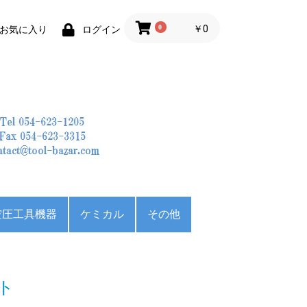
0
￥0
お気に入り
ログイン
空圧工具機器
ケミカル
その他
田
ポンプ
機
HI) バンド
HI) コンタ
バンドソー
アトラ
ジェットタガネ
ベベラー
レシプロコンプレッサ
パッケージコンプレッ
エンジンコンプレッサ
防錆剤
潤滑剤
洗浄剤
切削油
運搬荷役用品
収納用品
CAD・CAM・関数計
スギ
ー
サ―
ー
算機
ト