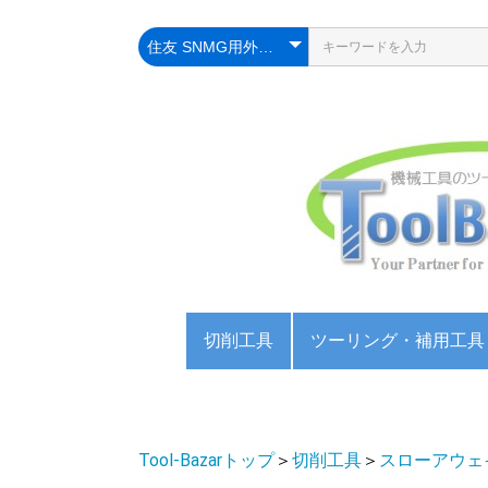
切削工具
ツーリング・補用工具
スローアウェイ工具
エンドミル
ドリル
ねじ切り工具
カッター
リーマー
ミーリングチャック
コレットチャック
ドリルチャック
アーバー・スリーブ
ボーリング
プルスタッドボルト
バイス
旋盤用チャック
生爪・硬爪・Tナット
センター
サンド
住友イ
タンガ
富士元
三菱マ
オーエ
日進工具(
不二越(N
三菱マ
オーエ
不二越(N
magafor
三菱マ
スパイ
ポイン
ハンド
ガスタ
ダイス
メタル
キーシ
サイド
Tスロ
面取り
アンギ
丸フラ
チャッ
マシン
ハンド
Tool-Bazarトップ
＞
切削工具
＞
スローアウェ