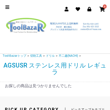
0
Tool-Bazarトップ
＞
切削工具
＞
ドリル
＞
不二越(NACHI)
＞
AGSUSR ステンレス用ドリル レギュ
ラ
お探しの商品は見つかりませんでした
PICK UP CATEGORY
ピックアップカテゴリ